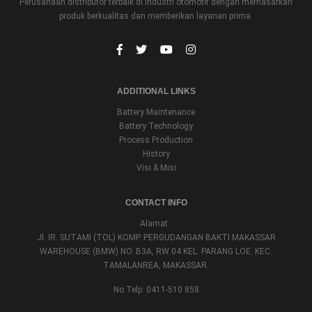
Perusahaan distributor terbaik di industri otomotif dengan memasarkan
produk berkualitas dan memberikan layanan prima.
ADDITIONAL LINKS
Battery Maintenance
Battery Technology
Process Production
History
Visi & Misi
CONTACT INFO
Alamat :
Jl. IR. SUTAMI (TOL) KOMP. PERGUDANGAN BAKTI MAKASSAR
WAREHOUSE (BMW) NO. B3A, RW 04 KEL. PARANG LOE. KEC.
TAMALANREA, MAKASSAR.
No Telp: 0411-510 858