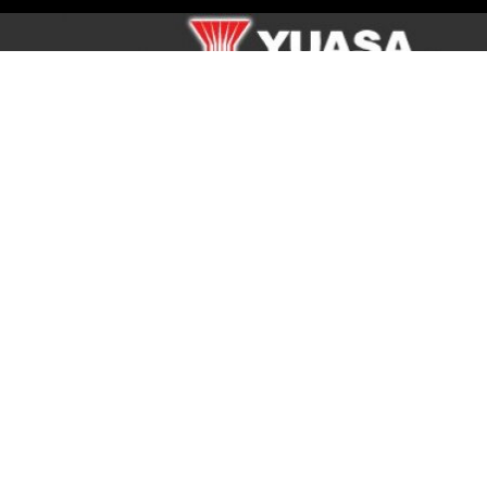
BAGI-BAGI HADIAH KEREN DARI YUASA, YUK
IKUTI YUASA DRIVE CHALLENGE 2012
31 OCT 2012
|
KABAR DEALER TERBARU
Ayo Menangkan gamesnya dan dapatkan hadiah menarik dari Yuasa,