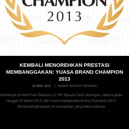
KEMBALI MENOREHKAN PRESTASI
MEMBANGGAKAN: YUASA BRAND CHAMPION
2013
18 MAR 2013
|
KABAR DEALER TERBARU
Bertempat di Hotel Four Seasons Jl. HR. Rasuna Said, Kuningan Jakarta pada
tanggal 25 Maret 2013, Aki Yuasa memperoleh Brand Champion 2013
dimana penghargaan ini merupakan yang kedua kalinya.