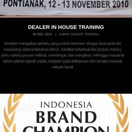
DEALER IN HOUSE TRAINING
05 DEC 2013
|
KABAR DEALER TERBARU
Karakter merupakan perilaku yang sudah tertanam dengan kuat pada diri
seseorang selama bertahun-tahun. Karakter terbentuk dari proses meniru,
yaitu melalui proses melihat, mendengar, dan mengikuti, sehingga masuk ke
dalam pikiran bawah sadar, menjadi suatu kebiasaan dan tercipta menjadi
sebuah karak