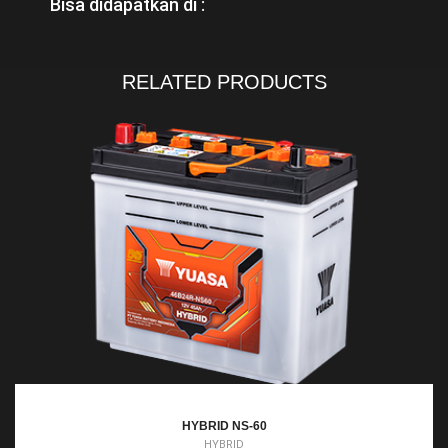
Bisa didapatkan di :
RELATED PRODUCTS
HYBRID NS-40ZL
HYBRID NS-40Z
HYBRID NS-40
HYBRID NS-60
HYBRID
HYBRID
HYBRID
HYBRID