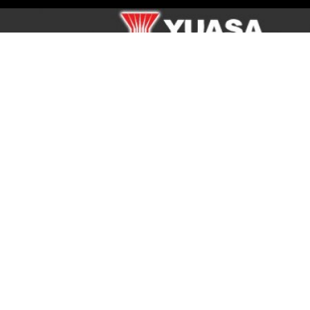
BAGI-BAGI HADIAH KEREN DARI YUASA, YUK
IKUTI YUASA DRIVE CHALLENGE 2012
31 OCT 2012
|
KABAR DEALER TERBARU
Ayo Menangkan gamesnya dan dapatkan hadiah menarik dari Yuasa,