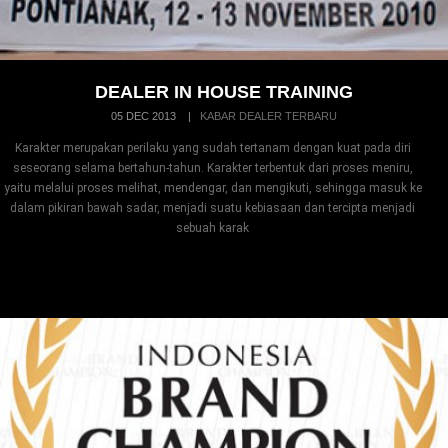
DEALER IN HOUSE TRAINING
05 DEC 2013
|
KABAR DEALER TERBARU
Karakter merupakan perilaku yang sudah tertanam dengan kuat pada diri
seseorang selama bertahun-tahun. Karakter terbentuk dari proses meniru,
yaitu melalui proses melihat, mendengar, dan mengikuti, sehingga masuk ke
dalam pikiran bawah sadar, menjadi suatu kebiasaan dan tercipta menjadi
sebuah karak