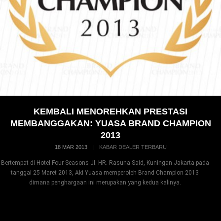
KEMBALI MENOREHKAN PRESTASI
MEMBANGGAKAN: YUASA BRAND CHAMPION
2013
18 MAR 2013
|
KABAR DEALER TERBARU
Bertempat di Hotel Four Seasons Jl. HR. Rasuna Said, Kuningan Jakarta pada
tanggal 25 Maret 2013, Aki Yuasa memperoleh Brand Champion 2013
dimana penghargaan ini merupakan yang kedua kalinya.